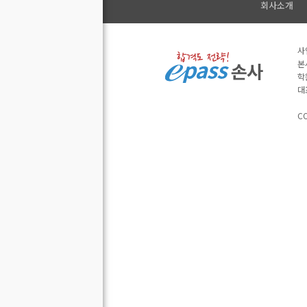
회사소개
사
본
학
대
CO