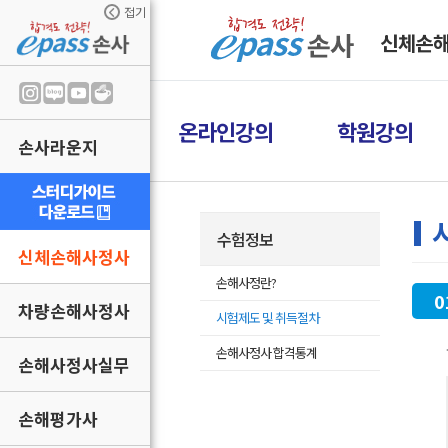
접기
신체손
온라인강의
학원강의
손사라운지
수험정보
신체손해사정사
손해사정란?
0
차량손해사정사
시험제도 및 취득절차
손해사정사 합격통계
손해사정사실무
손해평가사