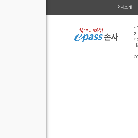
회사소개
사
본
학
대
CO