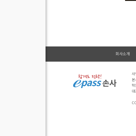
회사소개
사
본
학
대
CO