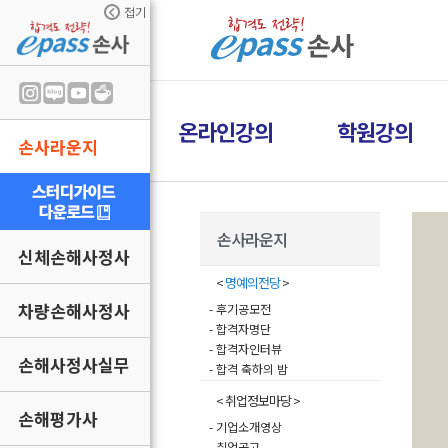
접기
온라인강의
학원강의
손사라운지
손사라운지
신체손해사정사
<
명예의전당
>
차량손해사정사
- 후기공모전
- 합격자명단
- 합격자인터뷰
손해사정사실무
- 합격 축하의 밤
< 취업정보마당 >
손해평가사
- 기업소개영상
- 취업공고