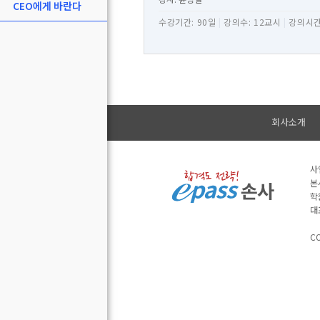
CEO에게 바란다
수강기간: 90일
|
강의수: 12교시
|
강의시간
회사소개
사
본
학
대
CO