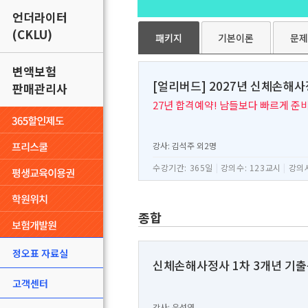
언더라이터
(CKLU)
패키지
기본이론
문제
변액보험
[얼리버드] 2027년 신체손해사정
판매관리사
27년 합격예약! 남들보다 빠르게 준
강사: 김석주 외2명
수강기간: 365일
|
강의수: 123교시
|
강의시
종합
정오표 자료실
신체손해사정사 1차 3개년 기출
고객센터
강사: 윤성열