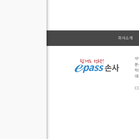
회사소개
사
본
학
대
CO