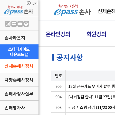
접기
신체손
온라인강의
학원강의
손사라운지
공지사항
신체손해사정사
번호
차량손해사정사
905
12월 신용카드 무이자 할부 
손해사정사실무
904
[서버점검 안내] 11월 27일(목
손해평가사
903
긴급 시스템 점검 (11/23 00시