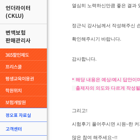
열심히 노력하신만큼 좋은 결과
언더라이터
(CKLU)
정근식 강사님께서 작성해주신 
변액보험
판매관리사
확인해주시기 바랍니다
.
감사합니다
.
*
해당 내용은 예상
/
예시 답안이
출제자의 의도와 다르게 작성될
그리고
!
정오표 자료실
시험후기 풀어주시면 시원
~
한 
고객센터
많은 참여 해주세요~!!