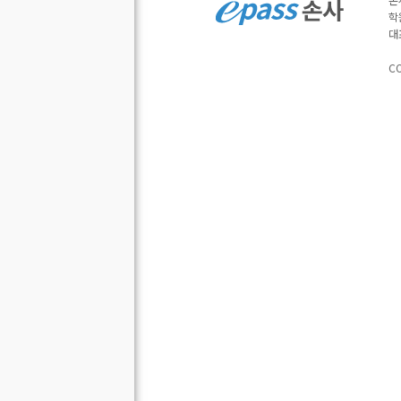
학
대
CO