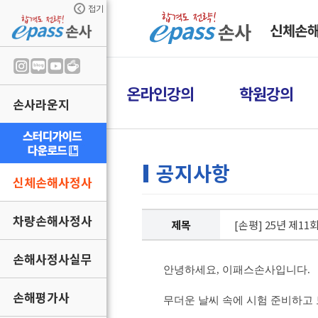
접기
신체손
온라인강의
학원강의
손사라운지
공지사항
신체손해사정사
차량손해사정사
제목
[손평] 25년 제1
손해사정사실무
안녕하세요
,
이패스손사입니다
.
손해평가사
무더운 날씨 속에 시험 준비하고