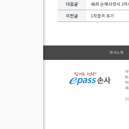
다음글
48회 손해사정사 2
이전글
1차합격 후기
회사소개
사
본
학
대
CO