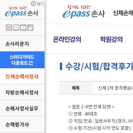
접기
신체손
온라인강의
학원강의
손사라운지
수강/시험/합격후
신체손해사정사
제목
신체 1차 합격했습
차량손해사정사
< 질문 1~6번 전체 답변 >
손해사정사실무
① 연령 : 40대초
② 직업/전공 : 일반사무직(경리, 
손해평가사
③ 수험 기간(시험 시작 연도 포함) : 