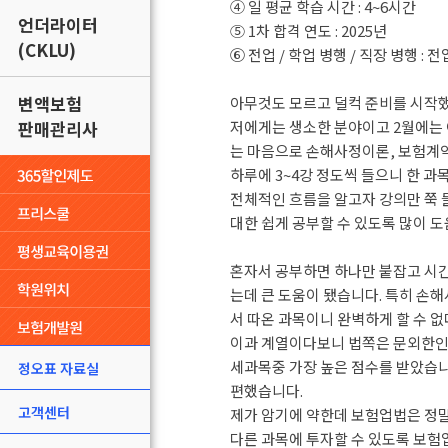
④ 일 평균 학습 시간 : 4~6시간
언더라이터
⑤ 1차 합격 연도 : 2025년
(CKLU)
⑥ 전업 / 학업 병행 / 직장 병행 : 전
변액보험
아무것도 모르고 덜컥 준비를 시작했
판매관리사
저에게는 생소한 분야이고 2월에는 
는 마음으로 손해사정이론, 보험계약
하루에 3~4강 정도씩 들으니 한 과
전체적인 흐름을 알고자 강의만 쭉 
대한 쉽게 공부할 수 있도록 많이 
혼자서 공부하면 하나만 붙잡고 시간
는데 큰 도움이 됐습니다. 특히 손
서 따온 과목이니 완벽하게 할 수 없
이과 계열이다보니 법쪽은 문외한인
세과목중 가장 높은 점수를 받았습
정오표 자료실
편했습니다.
고객센터
제가 암기에 약한데 보험업법은 정
다른 과목에 투자할 수 있도록 보험